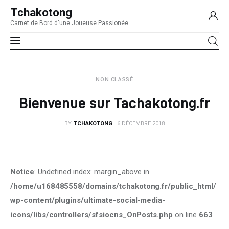
Tchakotong
Carnet de Bord d'une Joueuse Passionée
Bienvenue sur Tachakotong.fr
Accueil
SHARE POST
NON CLASSÉ
Jeux fini
Bienvenue sur Tachakotong.fr
Je vous donne ici toutes mes impressions sur les jeux
terminés ! Mon but, en finir au moins 12 par an (donc un par
mois ce qui est déjà pas mal !)
BY
TCHAKOTONG
6 DÉCEMBRE 2018
Achat et Bon Plan JV
Retrouvez ici un petit topo sur mes achats et les meilleurs
bons plans Jeux vidéo !
Notice
: Undefined index: margin_above in
Lecture Jeux Vidéo
/home/u168485558/domains/tchakotong.fr/public_html/
Je vous parle de mes lectures concernant le jeux vidéo. Aussi
wp-content/plugins/ultimate-social-media-
bien les livres spécialisés que les magazines !
icons/libs/controllers/sfsiocns_OnPosts.php
on line
663
Ma Collection JV